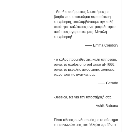
- Glc-6 ο ασύρματος λαμπτήρας με
βοηθά που αποκτώμαι περισσότερη
επιχείρηση, απολαμβάνουμε την καλή
ποιότητα. καλύτερος ανατροφοδοτήστε
από τους αγοραστές μας. Μεγάλη
επιχείρηση!
—— Emma Condory
- ο καλός προμηθευτής, καλή υπηρεσία,
όπως το explosionproof φακό gl-T666,
όπως το μεγάλης απόστασης φωτισμό,
ικανοποιεί τις ανάγκες μας.
—— Gerado
-Jessica, tks για την υποστήριξή σας
—— Ashik Babana
Είναι τέλειος συνδυασμός με το σύστημα
επικοινωνιών μας, κατάλληλα προϊόντα.