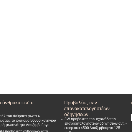
υ άνθρακα φω'τα
Προβολέας των
επανακαταλογηστέων
οδηγήσεων
P 67 του άνθρακα φω'τα 4
3W προβολέας των σχοινόδετων
ματίζει το φωτισμό 50000 κυνηγιού
επανακαταλογηστέων οδηγήσεων αντι -
υρή φωτεινότητα Λουξεμβούργο
εκρηκτικά 4500 Λουξεμβούργο 125
AH προβολέας ανθρακωρύχων