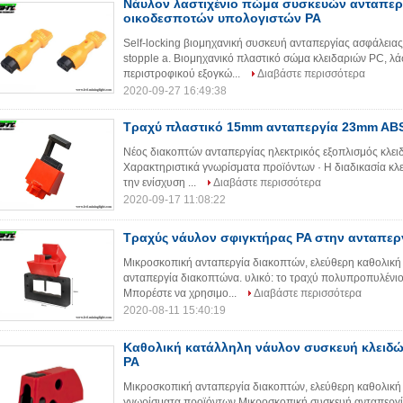
Νάυλον λαστιχένιο πώμα συσκευών ανταπερ
οικοδεσποτών υπολογιστών PA
Self-locking βιομηχανική συσκευή ανταπεργίας ασφάλεια
stopple a. Βιομηχανικό πλαστικό σώμα κλειδαριών PC, λά
περιστροφικού εξογκώ...
Διαβάστε περισσότερα
2020-09-27 16:49:38
Τραχύ πλαστικό 15mm ανταπεργία 23mm AB
Νέος διακοπτών ανταπεργίας ηλεκτρικός εξοπλισμός κλει
Χαρακτηριστικά γνωρίσματα προϊόντων · Η διαδικασία κλε
την ενίσχυση ...
Διαβάστε περισσότερα
2020-09-17 11:08:22
Τραχύς νάυλον σφιγκτήρας PA στην ανταπερ
Μικροσκοπική ανταπεργία διακοπτών, ελεύθερη καθολική
ανταπεργία διακοπτώνα. υλικό: το τραχύ πολυπροπυλένιο
Μπορέστε να χρησιμο...
Διαβάστε περισσότερα
2020-08-11 15:40:19
Καθολική κατάλληλη νάυλον συσκευή κλειδ
PA
Μικροσκοπική ανταπεργία διακοπτών, ελεύθερη καθολική
γνωρίσματα προϊόντων Μικροσκοπική συσκευή ανταπεργία