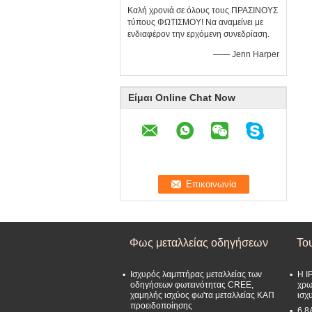
Καλή χρονιά σε όλους τους ΠΡΑΣΙΝΟΥΣ
τύπους ΦΩΤΙΣΜΟΥ! Να αναμείνει με
ενδιαφέρον την ερχόμενη συνεδρίαση.
—— Jenn Harper
Είμαι Online Chat Now
Φως μεταλλείας οδηγήσεων
Το
Ισχυρός λαμπτήρας μεταλλείας των
Η I
οδηγήσεων φωτεινότητας CREE,
χρω
χαμηλής ισχύος φω'τα μεταλλείας ΚΑΠ
ισχ
προειδοποίησης
6.8