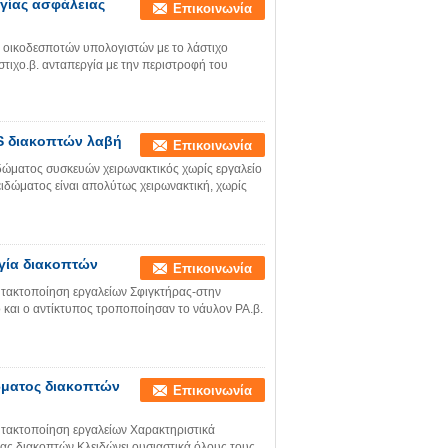
γίας ασφάλειας
Επικοινωνία
ς οικοδεσποτών υπολογιστών με το λάστιχο
στιχο.β. ανταπεργία με την περιστροφή του
S διακοπτών λαβή
Επικοινωνία
δώματος συσκευών χειρωνακτικός χωρίς εργαλείο
ιδώματος είναι απολύτως χειρωνακτική, χωρίς
γία διακοπτών
Επικοινωνία
 τακτοποίηση εργαλείων Σφιγκτήρας-στην
 και ο αντίκτυπος τροποποίησαν το νάυλον PA.β.
ώματος διακοπτών
Επικοινωνία
 τακτοποίηση εργαλείων Χαρακτηριστικά
ς διακοπτών Κλειδώνει ουσιαστικά όλους τους