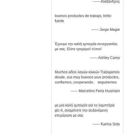
—— Αλέξανδρος
buenos productos de trabajo, brillo
fuerte
—— Jorge Magie
Έχουμε την καλή εμπειρία συνεργασίας
με σας. Είστε τρομεροί τύποι!
—— Ashley Carey
Muchos años λαγών κλικών Trabajamos
desde, sus muy buenos γιων productos,
confiemos, cooperando。 seguiremos
—— Marcelino Feria Huamani
με μια καλή εμπειρία για το λαμπτήρα
glc-6, αναμείνετε την αυξανόμενη
επιχείρηση με σας
—— Karina Soto