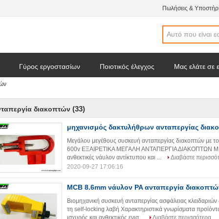
Πωλήσεις & Υποστήρι
Γύρος εργοστασίων
Ποιοτικός έλεγχος
Μας ελάτε σε 
τών
(33)
νταπεργία διακοπτών
μηχανισμός δακτυλήθρων ανταπεργίας δια
Μεγάλου μεγέθους συσκευή ανταπεργίας διακοπτών με το
600v ΕΞΑΙΡΕΤΙΚΑ ΜΕΓΑΛΗ ΑΝΤΑΠΕΡΓΙΑ ΔΙΑΚΟΠΤΩΝ ΜΕΓ
ανθεκτικές νάυλον αντίκτυπου και ...
Διαβάστε περισσό
2020-09-27 17:06:16
MCB 8.6mm νάυλον PA ανταπεργία διακοπτώ
Βιομηχανική συσκευή ανταπεργίας ασφάλειας κλειδαριών
τη self-locking λαβή Χαρακτηριστικά γνωρίσματα προ
ισχυρός και ανθεκτικός ενισ...
Διαβάστε περισσότερα