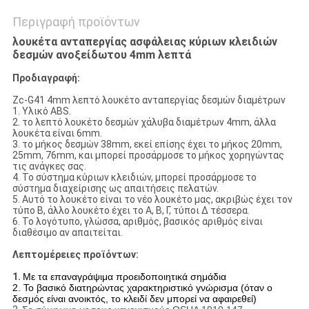
Περιγραφή προϊόντων
λουκέτα ανταπεργίας ασφάλειας κύριων κλειδιών
δεσμών ανοξείδωτου 4mm λεπτά
Προδιαγραφή:
Zc-G41 4mm λεπτό λουκέτο ανταπεργίας δεσμών διαμέτρων
1. Υλικό ABS.
2. το λεπτό λουκέτο δεσμών χάλυβα διαμέτρων 4mm, άλλα
λουκέτα είναι 6mm.
3. το μήκος δεσμών 38mm, εκεί επίσης έχει το μήκος 20mm,
25mm, 76mm, και μπορεί προσάρμοσε το μήκος χορηγώντας
τις ανάγκες σας.
4. Το σύστημα κύριων κλειδιών, μπορεί προσάρμοσε το
σύστημα διαχείρισης ως απαιτήσεις πελατών.
5. Αυτό το λουκέτο είναι το νέο λουκέτο μας, ακριβώς έχει τον
τύπο Β, άλλο λουκέτο έχει το Α, Β, Γ, τύποι Δ τέσσερα.
6. Το λογότυπο, γλώσσα, αριθμός, βασικός αριθμός είναι
διαθέσιμο αν απαιτείται.
Λεπτομέρειες προϊόντων:
1.
Με τα επαναγράψιμα προειδοποιητικά σημάδια
2. Το βασικό διατηρώντας χαρακτηριστικό γνώρισμα (όταν ο
δεσμός είναι ανοικτός, το κλειδί δεν μπορεί να αφαιρεθεί)