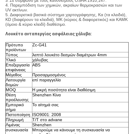
3.
Σε σύμφωνο με τους κανονισμούς OSHA 1910,147.
4. Παρεμπόδιση των χημικών, ακραίων θερμοκρασιών και των
UV ακτίνων.
5. Διαφορετικά βασικά σύστημα χαρτογράφησης, Κα (τα κλειδιά),
KD (διαφέρουν τα κλειδιά), MK (κύριος & διαφορετικός) και KAMK
(όμοιο & κύριο κλειδί) διαθέσιμο.
Λουκέτο ανταπεργίας ασφάλειας χάλυβα:
Πρότυπο
Zc-G41
προϊόντων
Τύπος
λεπτό λουκέτο δεσμών διαμέτρων 4mm
Υλικό
χάλυβας
Επεξεργασία
ABS
επιφάνειας
Μέγεθος
Προσαρμοσμένος
Λειτουργία
επί παραγγελία
δομών
MOQ
Η μικρή ποσότητα είναι διαθέσιμη
Θέση
Shenzhen Κίνα
προέλευσης
Εμπορικό
Το αίτημά σας
σήμα
Πιστοποίηση
ISO9001: 2008
Πληρωμή
T/T στο advane
Λιμένας
Shenzhen
συσκευασία
Μπορούμε να κάνουμε τη συσκευασία να