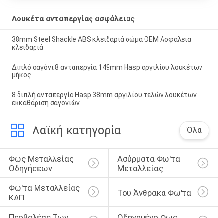
Λουκέτα ανταπεργίας ασφάλειας
38mm Steel Shackle ABS κλειδαριά σώμα OEM Ασφάλεια
κλειδαριά
Διπλό σαγόνι 8 ανταπεργία 149mm Hasp αργιλίου λουκέτων
μήκος
8 διπλή ανταπεργία Hasp 38mm αργιλίου τελών λουκέτων
εκκαθάριση σαγονιών
Λαϊκή κατηγορία
Όλα
Φως Μεταλλείας 
Ασύρματα Φω'τα 
Οδηγήσεων
Μεταλλείας
Φω'τα Μεταλλείας 
Του Άνθρακα Φω'τα
ΚΑΠ
Προβολέας Των 
Οδηγημένο Φως 