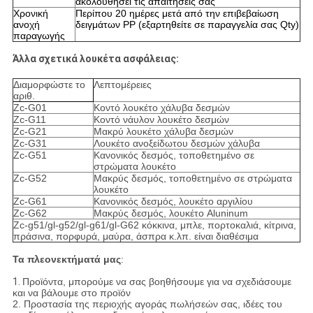
ακολουθήσει τις απαιτήσεις σας
Χρονική
Περίπου 20 ημέρες μετά από την επιβεβαίωση
ανοχή
δειγμάτων PP (εξαρτηθείτε σε παραγγελία σας Qty)
παραγωγής
Άλλα σχετικά λουκέτα ασφάλειας:
Διαμορφώστε το
Λεπτομέρειες
αριθ.
Zc-G01
Κοντό λουκέτο χάλυβα δεσμών
Zc-G11
Κοντό νάυλον λουκέτο δεσμών
Zc-G21
Μακρύ λουκέτο χάλυβα δεσμών
Zc-G31
Λουκέτο ανοξείδωτου δεσμών χάλυβα
Zc-G51
Κανονικός δεσμός, τοποθετημένο σε
στρώματα λουκέτο
Zc-G52
Μακρύς δεσμός, τοποθετημένο σε στρώματα
λουκέτο
Zc-G61
Κανονικός δεσμός, λουκέτο αργιλίου
Zc-G62
Μακρύς δεσμός, λουκέτο Aluninum
Zc-g51/gl-g52/gl-g61/gl-G62 κόκκινα, μπλε, πορτοκαλιά, κίτρινα,
πράσινα, πορφυρά, μαύρα, άσπρα κ.λπ. είναι διαθέσιμα
Τα πλεονεκτήματά μας
:
1.
Προϊόντα, μπορούμε να σας βοηθήσουμε για να σχεδιάσουμε
και να βάλουμε στο προϊόν
2. Προστασία της περιοχής αγοράς πωλήσεών σας, ιδέες του