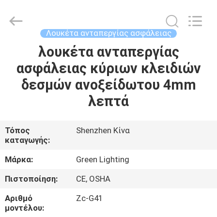
TECHNOLOGY
CO.,LTD.
All
Rights
Reserved.
Λουκέτα ανταπεργίας ασφάλειας
Developed
by
ECER
λουκέτα ανταπεργίας
ΣΠΊΤΙ
ασφάλειας κύριων κλειδιών
ΠΡΟΪΌΝΤΑ
δεσμών ανοξείδωτου 4mm
λεπτά
ΠΕΡΊΠΟΥ
ΕΜΕΊΣ
Τόπος
Shenzhen Κίνα
καταγωγής:
ΓΎΡΟΣ
Μάρκα:
Green Lighting
ΕΡΓΟΣΤΑΣΊΩΝ
Πιστοποίηση:
CE, OSHA
Αριθμό
Zc-G41
ΠΟΙΟΤΙΚΌΣ
μοντέλου: