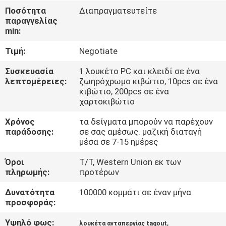
ΈΛΕΓΧΟΣ
Ποσότητα
Διαπραγματευτείτε
παραγγελίας
min:
ΜΑΣ
Τιμή:
Negotiate
ΕΛΆΤΕ
ΣΕ
Συσκευασία
1 λουκέτο PC και κλειδί σε ένα
λεπτομέρειες:
ζωηρόχρωμο κιβώτιο, 10pcs σε ένα
ΕΠΑΦΉ
κιβώτιο, 200pcs σε ένα
χαρτοκιβώτιο
ΜΕ
Χρόνος
τα δείγματα μπορούν να παρέχουν
παράδοσης:
σε σας αμέσως. μαζική διαταγή
ΖΗΤΉΣΤΕ
μέσα σε 7-15 ημέρες
ΈΝΑ
Όροι
T/T, Western Union εκ των
ΑΠΌΣΠΑΣΜΑ
πληρωμής:
προτέρων
Δυνατότητα
100000 κομμάτι σε έναν μήνα
προσφοράς:
SITEMAP
Υψηλό φως:
,
λουκέτα ανταπεργίας tagout