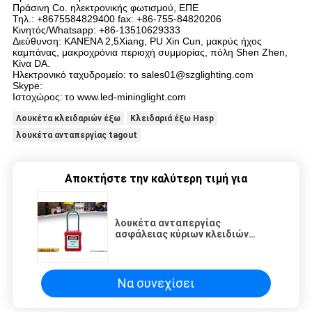
Πράσινη Co. ηλεκτρονικής φωτισμού, ΕΠΕ
Τηλ.: +8675584829400 fax: +86-755-84820206
Κινητός/Whatsapp: +86-13510629333
Διεύθυνση: ΚΑΝΕΝΑ 2,5Xiang, PU Xin Cun, μακρύς ήχος
καμπάνας, μακροχρόνια περιοχή συμμορίας, πόλη Shen Zhen,
Κίνα DA.
Ηλεκτρονικό ταχυδρομείο: το sales01@szglighting.com
Skype:
Ιστοχώρος:
το www.led-mininglight.com
Λουκέτα κλειδαριών έξω
Κλειδαριά έξω Hasp
λουκέτα ανταπεργίας tagout
Αποκτήστε την καλύτερη τιμή για
λουκέτα ανταπεργίας
ασφάλειας κύριων κλειδιών
δεσμών ανοξείδωτου 4mm
λεπτά
Να συνεχίσει