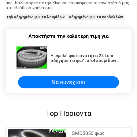
μας. Καλωσορίστε στην Κίνα και επισκεφτείτε το εργοστάσιό μας
στο ελεύθερο χρόνο σας.
rgb οδηγημένα φω'τα λουρίδων
οδηγημένα φω'τα κορδελλών
Αποκτήστε την καλύτερη τιμή για
Η υψηλή φωτεινότητα 22 Lum
οδήγησε τα φω'τα 24 λουρίδων
ταινιών δροσερό λευκό βολτ
5m/Reel
Να συνεχίσει
Top Προϊόντα
SMD5050 φως