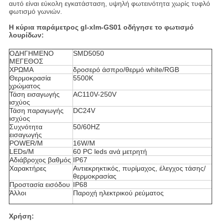
αυτό είναι εύκολη εγκατάσταση, υψηλή φωτεινότητα χωρίς τυφλό
φωτισμό γωνιών.
Η κύρια παράμετρος gl-xlm-GS01 οδήγησε το φωτισμό
λουρίδων
:
ΟΔΗΓΗΜΕΝΟ
SMD5050
ΜΕΓΕΘΟΣ
ΧΡΩΜΑ
δροσερό άσπρο/θερμό white/RGB
Θερμοκρασία
5500K
χρώματος
Τάση εισαγωγής
AC110V-250V
ισχύος
Τάση παραγωγής
DC24V
ισχύος
Συχνότητα
50/60HZ
εισαγωγής
POWER/M
16W/M
LEDs/M
60 PC leds ανά μετρητή
Αδιάβροχος βαθμός
IP67
Χαρακτήρες
Αντιεκρηκτικός, πυρίμαχος, έλεγχος τάσης/
θερμοκρασίας
Προστασία εισόδου
IP68
Άλλοι
Παροχή ηλεκτρικού ρεύματος
Χρήση: