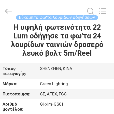
TECHNOLOGY
CO.,LTD.
All
Rights
Reserved.
Εύκαμπτα φω'τα λουρίδων οδηγήσεων
Developed
by
Η υψηλή φωτεινότητα 22
ΣΠΊΤΙ
ECER
Lum οδήγησε τα φω'τα 24
ΠΡΟΪΌΝΤΑ
λουρίδων ταινιών δροσερό
λευκό βολτ 5m/Reel
ΠΕΡΊΠΟΥ
ΕΜΕΊΣ
Τόπος
SHENZHEN, ΚΊΝΑ
καταγωγής:
ΓΎΡΟΣ
Μάρκα:
Green Lighting
ΕΡΓΟΣΤΑΣΊΩΝ
Πιστοποίηση:
CE, ATEX, FCC
Αριθμό
Gl-xlm-GS01
ΠΟΙΟΤΙΚΌΣ
μοντέλου: