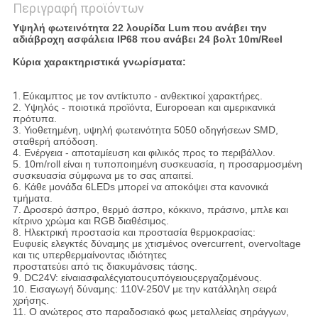
Περιγραφή προϊόντων
Υψηλή φωτεινότητα 22 λουρίδα Lum που ανάβει την
αδιάβροχη ασφάλεια IP68 που ανάβει 24 βολτ 10m/Reel
Κύρια χαρακτηριστικά γνωρίσματα:
1.
Εύκαμπτος με τον αντίκτυπο - ανθεκτικοί χαρακτήρες.
2. Υψηλός - ποιοτικά προϊόντα, Europoean και αμερικανικά
πρότυπα.
3. Υιοθετημένη, υψηλή φωτεινότητα 5050 οδηγήσεων SMD,
σταθερή απόδοση.
4. Ενέργεια - αποταμίευση και φιλικός προς το περιβάλλον.
5. 10m/roll είναι η τυποποιημένη συσκευασία, η προσαρμοσμένη
συσκευασία σύμφωνα με το σας απαιτεί.
6. Κάθε μονάδα 6LEDs μπορεί να αποκόψει στα κανονικά
τμήματα.
7. Δροσερό άσπρο, θερμό άσπρο, κόκκινο, πράσινο, μπλε και
κίτρινο χρώμα και RGB διαθέσιμος.
8. Ηλεκτρική προστασία και προστασία θερμοκρασίας:
Ευφυείς ελεγκτές δύναμης με χτισμένος overcurrent, overvoltage
και τις υπερθερμαίνοντας ιδιότητες
προστατεύει από τις διακυμάνσεις τάσης.
9
. DC24V: είναιασφαλέςγιατουςυπόγειουςεργαζομένους.
10. Εισαγωγή δύναμης: 110V-250V με την κατάλληλη σειρά
χρήσης.
11. Ο ανώτερος στο παραδοσιακό φως μεταλλείας σηράγγων,