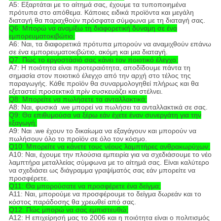
A5: Εξαρτάται με το αίτημά σας, έχουμε τα τυποποιημένα
πρότυπα στο απόθεμα. Κάποιες ειδικά προϊόντα και μεγάλη
διαταγή θα παραχθούν πρόσφατα σύμφωνα με τη διαταγή σας.
Q6: Μπορώ να αναμίξω τη διαφορετική δύναμη σε ένα
εμπορευματοκιβώτιο;
A6: Ναι, τα διαφορετικά πρότυπα μπορούν να αναμιχθούν επάνω
σε ένα εμπορευματοκιβώτιο, ακόμη και μια διαταγή.
Q7: Πώς το εργοστάσιό σας κάνει τον ποιοτικό έλεγχο;
A7: Η ποιότητα είναι προτεραιότητα, αποδίδουμε πάντα τη
σημασία στον ποιοτικό έλεγχο από την αρχή στο τέλος της
παραγωγής. Κάθε προϊόν θα συναρμολογηθεί πλήρως και θα
εξεταστεί προσεκτικά πρίν συσκευάζει και στέλνει.
Q8: Μπορείτε να πωλήσετε τα ανταλλακτικά;
A8: Ναι, φυσικά .we μπορεί να πωλήσει τα ανταλλακτικά σε σας.
Q9: Θα επιθυμούσα να ξέρω εάν έχετε έναν συνεργάτη για την
εξαγωγή;
A9: Ναι .we έχουν το δικαίωμα να εξαγάγουν και μπορούν να
πωλήσουν όλο το προϊόν σε όλο τον κόσμο.
Q10: Μπορείτε να κάνετε τους νέους λαμπτήρες ανθρακωρύχων;
A10: Ναι, έχουμε την πλούσια εμπειρία για να σχεδιάσουμε το νέο
λαμπτήρα μεταλλείας σύμφωνα με το αίτημά σας. Είναι καλύτερο
να σχεδιάσει ως διάγραμμα γραψίματός σας εάν μπορείτε να
προσφέρετε.
Q11: Θα μπορούσατε να προσφέρετε ένα δείγμα;
A11: Ναι, μπορούμε να προσφέρουμε το δείγμα δωρεάν και το
κόστος παράδοσης θα χρεωθεί από σας.
Q12: Πώς μπορώ να σας εμπιστευθώ;
A12: Η επιχείρησή μας το 2006 και η ποιότητα είναι ο πολιτισμός