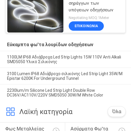
σηράγγων των
υπόγειων οδηγήσεων
Negotiating MOQ:1Meter
ΕΠΙΚΟΙΝΩΝΙΑ
Εύκαμπτα φω'τα λουρίδων οδηγήσεων
1100LM IP68 Αδιάβροχα Led Strip Lights 15W 110V Anti Alkali
SMD5050 Υλικό Σιλικόνης
3100 Lumen IP68 Αδιάβροχο σιλικόνης Led Strip Light 35W/M
Epistar 6200K For Underground Tunnel
2230lum/m Silicone Led Strip Light Double Row
DC36V/AC110V/220V SMD5050 30W/M White Color
Λαϊκή κατηγορία
Όλα
Φως Μεταλλείας 
Ασύρματα Φω'τα 