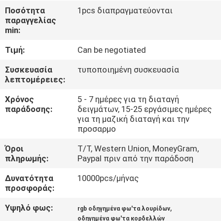
ΈΛΕΓΧΟΣ
Ποσότητα
1pcs διαπραγματεύονται
παραγγελίας
min:
ΜΑΣ
Τιμή:
Can be negotiated
ΕΛΆΤΕ
ΣΕ
Συσκευασία
τυποποιημένη συσκευασία
λεπτομέρειες:
ΕΠΑΦΉ
Χρόνος
5 - 7 ημέρες για τη διαταγή
ΜΕ
παράδοσης:
δειγμάτων, 15-25 εργάσιμες ημέρες
για τη μαζική διαταγή και την
προσαρμο
ΖΗΤΉΣΤΕ
Όροι
T/T, Western Union, MoneyGram,
ΈΝΑ
πληρωμής:
Paypal πριν από την παράδοση
ΑΠΌΣΠΑΣΜΑ
Δυνατότητα
10000pcs/μήνας
προσφοράς:
SITEMAP
Υψηλό φως:
,
rgb οδηγημένα φω'τα λουρίδων
οδηγημένα φω'τα κορδελλών