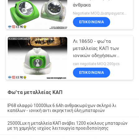
άνθρακα
Negotiate MOQ:Διαπραγματευτείτε
ΕΠΙΚΟΙΝΩΝΙΑ
Λι 18650 - φω'τα
μεταλλείας ΚΑΠ των
ιονικών οδηγήσεων
μπαταριών
can negotiate MOQ:200pcs
ΕΠΙΚΟΙΝΩΝΙΑ
Φω'τα μεταλλείας ΚΑΠ
IP68 ελαφρύ 10000lux 6.6Ah ανθρακωρύχων σκληρό λι
καπέλων - ιονική αντι εκρηκτική ύλη μπαταριών
25000Lux η μεταλλεία ΚΑΠ ανάβει 1200 κύκλους μπαταριών
με τη χαμηλής ισχύος λειτουργία προειδοποίησης