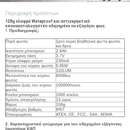
Περιγραφή προϊόντων
128g ελαφρύ Wateproof και αντιεκρηκτικό
επανακαταλογηστέο οδηγημένο να εξαγάγει φως.
1.
Προδιαγραφές:
Πηγή φωτός
1pcs κύρια βοηθητικά φω'τα φωτός
και 6pcs
Ικανότητα μπαταριών
2.8Ah
Εκτιμημένη τάση
3.7V
Κύριο ελαφρύ ρεύμα
230mA
Δύναμη του κύριου φωτός
0.85W
Illuminous
110LUM
Φωτεινότητα του κύριου
6000lux
φωτός
Διάρκεια ζωής του κύριου
100000hours
φωτός
Κύκλοι μπαταριών
1000 κύκλοι
Χρόνος απασχόλησης
13 ώρες
Βάρος
158g
Αδιάβροχος βαθμός
IP67
Επικυρωμένος
ATEX, CE., FCC., SAA., MSHA
2. Χαρακτηριστικό γνώρισμα για τον οδηγημένο εξάγοντας
λαμπτήρα ΚΑΠ