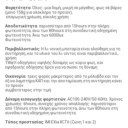
Φορητότητα
: Όλος--μια δομή, μικρή σε μέγεθος, φως σε βάρος
(μόνο 158g για ολόκληρο το προϊόν),
επαγωγική χρέωση, εύκολη χρήση
Αποδοτικότητα
: περισσότερο από 15hours στην πλήρη
φωτεινότητα, άνω των 80hours στη συνοδευτική οδηγημένη
φωτεινότητα. Άνω των 6000lux
Φωτεινότητα
Περιβαλλοντικός:
Η λι-ιονική μπαταρία είναι ελεύθερη για τη
συντήρηση, και το υλικό του λι-ιόντος είναι περιβαλλοντικό,
χρήση
1Watt οδηγήσεις υψηλής δύναμης ως κύριο φως, και
εφεδρικής οδήγησης 6pcs για να σώσει τη δύναμη
Οικονομία
: τρεις φορές μακρύτερος από το μόλυβδο και τον
όξινο λαμπτήρα ΚΑΠ και την αποταμίευση στη συντήρηση κάνει
το προϊόν
συμβατότερος στην τιμή
Δύναμη εισαγωγής φορτιστών:
AC100-240V/50-60Hz. Χρόνος
χρέωσης: 6hours, συνεχής χρόνος απαλλαγής: περισσότεροι
από 15hours στην πλήρη φωτεινότητα, άνω των 80hours στη
συνοδευτική οδηγημένη φωτεινότητα.
Τύπος προστασίας:
IMI EXia IICT6 (ζώνη 1 και 2)