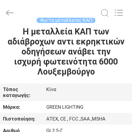
TECHNOLOGY
CO.,LTD.
All
Rights
Reserved.
Φω'τα μεταλλείας ΚΑΠ
Developed
by
ECER
Η μεταλλεία ΚΑΠ των
ΣΠΊΤΙ
αδιάβροχων αντι εκρηκτικών
ΠΡΟΪΌΝΤΑ
οδηγήσεων ανάβει την
ισχυρή φωτεινότητα 6000
ΠΕΡΊΠΟΥ
Λουξεμβούργο
ΕΜΕΊΣ
Τόπος
Κίνα
καταγωγής:
ΓΎΡΟΣ
ΕΡΓΟΣΤΑΣΊΩΝ
Μάρκα:
GREEN LIGHTING
Πιστοποίηση:
ATEX, CE., FCC.,SAA.,MSHA
ΠΟΙΟΤΙΚΌΣ
Αριθμό
GL2.5-Γ