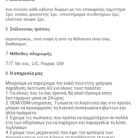
ένα σύνολο κάθε κιβώτιο δώρων με τον επικεφαλής λαμπτήρα
1pc, ενιαίος φορτιστής 1pc, υποστήριγμα συνδετήρων 1pc,
ελαστικό strape 1pc.
6.
Στέλνοντας τρόπος
αεροπορικώς, από σαφή ή από τη θάλασσα είναι όλες
διαθέσιμος.
7.
Μέθοδος πληρωμής
T/T.
Με σας, L/C, Paypal, GM
8.
Η υπηρεσία μας
Μπορούμε να παρέχουμε την καλή ποιότητα, γρήγορη
παράδοση, έκπτωση AQ για όλους τους πελάτες.
1. Για όλους που το σας ερευνά, θα απαντήσουμε εσείς
λεπτομερώς μέσα σε 24 ώρες.
2. OEM/ODM υπηρεσίες. Τυπώστε το λογότυπό σας στο προϊόν,
μπορεί να προσαρμόσει τη λιανική συσκευασία κιβωτίων και
άλλα πράγματα.
3. Έχουμε τις πωλήσεις που πρέπει να συμμετέχουν σε πολλά
έτη των οδηγήσεων για να παρέχουν επί παραγγελία τη λύση
πωλήσεων.
4. Έχουμε τους μηχανικούς που έχει την εμπειρία των
προγραμμάτων για να λύσουν τα προβλήματα τεχνικού.