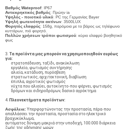
Βαθμός Wateproof
: IP67
Αντιεκρηκτικός βαθμός
: Πρώην ia
Υψηλός - ποιοτικό υλικό
: PC της Γερμανίας Bayer
Υψηλή φωτεινότητα ακτίνων
: 3500LUX
Φορητός ελαφρύς
: 158g, παρόμοια με το βάρος ως τηλέφωνο
κυττάρων, πιό φορητό.
Πολλών χρήσεων τρόποι φωτισμού
: κύριο ελαφρύ βοηθητικό
φως
3.
Τα προϊόντα μας μπορούν να χρησιμοποιηθούν ευρέως
για:
στρατοπέδευση, ταξίδι, ανακύκλωση
εργαλείο, φωτισμός συντήρησης
αλιεία, κατάδυση, πυρόσβεση
στρατιωτικός, αρχιτεκτονική, διαβίωση
έπιπλα, αγροτικός φωτισμός
νύχτα που αλιεύει, αυτοκίνητο-που φέρνει, φωτισμός
δρόμων και σιδηροδρόμων, δασικό αγρόκτημα
4.
Πλεονεκτήματα προϊόντων:
Ασφάλεια:
Υπερφορτώνοντας την προστασία, πέρα-που
απαλλάσσει την προστασία, προστασία στο ηλεκτρικό
βραχυκύκλωμα,
αυτόματος δύναμη-μακριά στην υποδοχή, 100.000 διάρκεια
ζωής της οδήγησης ωρών