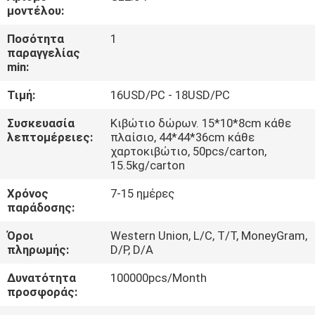
ΈΛΕΓΧΟΣ
μοντέλου:
Ποσότητα
1
ΜΑΣ
παραγγελίας
min:
ΕΛΆΤΕ
Τιμή:
16USD/PC - 18USD/PC
ΣΕ
ΕΠΑΦΉ
Συσκευασία
Κιβώτιο δώρων. 15*10*8cm κάθε
λεπτομέρειες:
πλαίσιο, 44*44*36cm κάθε
ΜΕ
χαρτοκιβώτιο, 50pcs/carton,
15.5kg/carton
ΖΗΤΉΣΤΕ
Χρόνος
7-15 ημέρες
παράδοσης:
ΈΝΑ
Όροι
Western Union, L/C, T/T, MoneyGram,
ΑΠΌΣΠΑΣΜΑ
πληρωμής:
D/P, D/A
Δυνατότητα
100000pcs/Month
SITEMAP
προσφοράς: