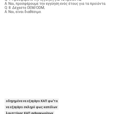
Α: Ναι, προσφέρουμε την εγγύηση ενός έτους για τα προϊόντα.
Q: 8. Δέχεστε OEM/ODM;
Α: Ναι, είναι διαθέσιμο.
οδηγημένα να εξαγάγει ΚΑΠ φω'τα
να εξαγάγει σκληρό φως καπέλων
λαμπτήρας ΚΑΠ ανθρακωρύχων