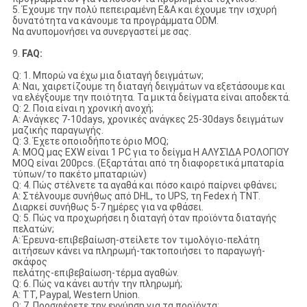
5. Έχουμε την πολύ πεπειραμένη Ε&Α και έχουμε την ισχυρή
δυνατότητα να κάνουμε τα προγράμματα ODM.
Να ανυπομονήσει να συνεργαστεί με σας.
9.
FAQ:
Q: 1. Μπορώ να έχω μια διαταγή δειγμάτων;
Α: Ναι, χαιρετίζουμε τη διαταγή δειγμάτων να εξετάσουμε και
να ελέγξουμε την ποιότητα. Τα μικτά δείγματα είναι αποδεκτά.
Q: 2. Ποια είναι η χρονική ανοχή;
Α: Ανάγκες 7-10days, χρονικές ανάγκες 25-30days δειγμάτων
μαζικής παραγωγής.
Q: 3. Έχετε οποιοδήποτε όριο MOQ;
Α: MOQ μας EXW είναι 1 PC για το δείγμα Η ΑΛΥΣΊΔΑ ΡΟΛΟΓΙΟΎ
MOQ είναι 200pcs. (Εξαρτάται από τη διαφορετικά μπαταρία
τύπων/το πακέτο μπαταριών)
Q: 4. Πώς στέλνετε τα αγαθά και πόσο καιρό παίρνει φθάνει;
Α: Στέλνουμε συνήθως από DHL, το UPS, τη Fedex ή TNT.
Διαρκεί συνήθως 5-7 ημέρες για να φθάσει.
Q: 5. Πώς να προχωρήσει η διαταγή όταν προϊόντα διαταγής
πελατών;
Α: Έρευνα-επιβεβαίωση-στείλετε τον τιμολόγιο-πελάτη
αιτήσεων κάνει να πληρωμή-τακτοποιήσει το παραγωγή-
σκάφος
πελάτης-επιβεβαίωση-τέρμα αγαθών.
Q: 6. Πώς να κάνει αυτήν την πληρωμή;
Α: TT, Paypal, Western Union.
Q: 7. Προσφέρετε την εγγύηση για τα προϊόντα;