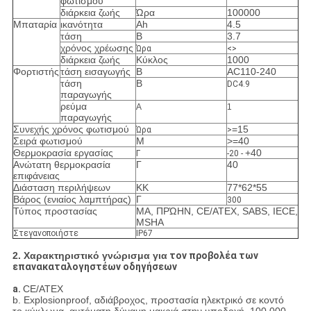
φωτισμού
διάρκεια ζωής
Ώρα
100000
Μπαταρία
ικανότητα
Ah
4.5
τάση
Β
3.7
χρόνος χρέωσης
Ώρα
<>
διάρκεια ζωής
Κύκλος
1000
Φορτιστής
τάση εισαγωγής
Β
AC110-240
τάση
Β
DC4.9
παραγωγής
ρεύμα
Α
1
παραγωγής
Συνεχής χρόνος φωτισμού
=15
Ώρα
>
Σειρά φωτισμού
Μ
>
=40
Θερμοκρασία εργασίας
+40
Γ
-20 -
Ανώτατη θερμοκρασία
Γ
40
επιφάνειας
Διάσταση περιλήψεων
ΚΚ
77*62*55
Βάρος (ενιαίος λαμπτήρας)
Γ
300
Τύπος προστασίας
ΜΑ, ΠΡΏΗΝ, CE/ATEX, SABS, IECE,
MSHA
Στεγανοποιήστε
IP67
2. Χαρακτηριστικό γνώρισμα για
τον προβολέα των
επανακαταλογηστέων οδηγήσεων
a.
CE/ATEX
b. Explosionproof, αδιάβροχος, προστασία ηλεκτρικό σε κοντό