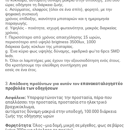
το κύκλωμα, αυτόματη δύναμη μακριά στην υποδοχή, 100.000
ώρες οδήγησε τη διάρκεια ζωής.
c. Ασύρματος, ελαφρύς (όλοι σε ένα σπίτι), φορητό, με την
ψηφιακή συσκευή
χρόνος επίδειξης, ικανότητα μπαταριών και η ημερομηνία
παραγωγής.
d. Υψηλός - ποιότητα, ισχυρή φωτεινότητα, μακράς διαρκείας
χρόνος.
f. Περισσότερο από χρόνος απασχόλησης 15 ωρών
,
περισσότερο από υψηλό brigtness 3500lux, 1000
διάρκεια ζωής κύκλων της μπαταρίας.
g. Ένα κύριο φως υψηλής δύναμης, εφεδρικά φω'τα 6pcs SMD
leds.
h. Όλοι οι λαμπτήρες μας έχουν την εξουσιοδότηση ενός έτους.
Θα κρατήσουμε την ελεύθερη συντήρηση για
εσείς σε ένα έτος.
3.
Απόδοση προϊόντων για αυτόν τον
επανακαταλογηστέο
προβολέα των οδηγήσεων
Ασφάλεια:
Υπερφορτώνοντας την προστασία, πέρα-που
απαλλάσσει την προστασία, προστασία στο ηλεκτρικό
βραχυκύκλωμα,
αυτόματος δύναμη-μακριά στην υποδοχή, 100.000 διάρκεια
ζωής της οδήγησης ωρών
Φορητότητα
: Όλος--μια δομή, μικρή σε μέγεθος, φως σε βάρος