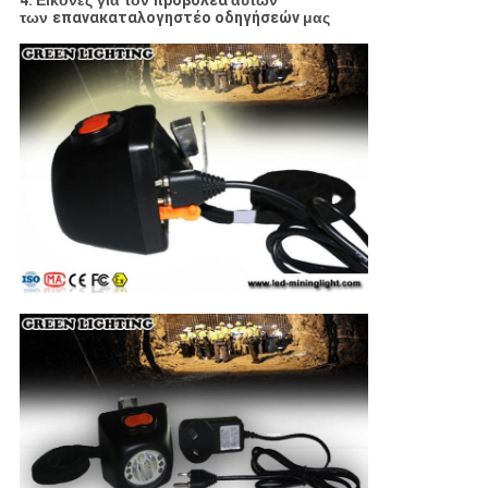
4.
Εικόνες για τον
προβολέα
αυτών
των
επανακαταλογηστέο οδηγήσεών
μας