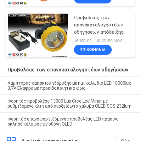
Προβολέας των
επανακαταλογηστέων
οδηγήσεων απόδειξης
διάβρωσης
16USD/PC - 18USD/PC MOQ:1
ΕΠΙΚΟΙΝΩΝΙΑ
Προβολέας των επανακαταλογηστέων οδηγήσεων
Λαμπτήρας καπακιού εξόρυξης με ημι καλώδιο LED 18000lux
3,7V Ελαφρύ με προειδοποιητικό φως
Φορητός προβολέας 13000 Lux Cree Led Miner με
ρυθμιζόμενο κλιπ από ανοξείδωτο χάλυβα OLED SOS 232lum
Φορητός επαναφορτιζόμενος προβολέας LED πράσινο
σκληρό κέλυφος με οθόνη OLED