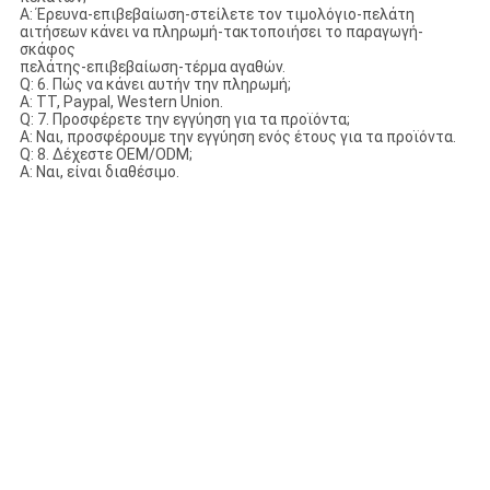
Α: Έρευνα-επιβεβαίωση-στείλετε τον τιμολόγιο-πελάτη
αιτήσεων κάνει να πληρωμή-τακτοποιήσει το παραγωγή-
σκάφος
πελάτης-επιβεβαίωση-τέρμα αγαθών.
Q: 6. Πώς να κάνει αυτήν την πληρωμή;
Α: TT, Paypal, Western Union.
Q: 7. Προσφέρετε την εγγύηση για τα προϊόντα;
Α: Ναι, προσφέρουμε την εγγύηση ενός έτους για τα προϊόντα.
Q: 8. Δέχεστε OEM/ODM;
Α: Ναι, είναι διαθέσιμο.