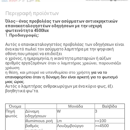
Περιγραφή προϊόντων
Όλος--ένας προβολέας των ασύρματων αντιεκρηκτικών
επανακαταλογηστέων οδηγήσεων με την ισχυρή
φωτεινότητα 4500lux
1.
Προδιαγραφές:
Αυτός ο επανακαταλογηστέος προβολέας των οδηγήσεων είναι
ένα καυτό πωλεί τον ασύρματο λαμπτήρα με την ψηφιακή
οθόνη που μπορεί να επιδείξει
ο χρόνος, η ημερομηνία, η ικανότητα μπαταριών ή αύξων
αριθμός εργαζομένων.
όταν ο λαμπτήρας χρεώνει, παρουσιάζει
χρέωση
η θέση, και μπορεί να υπενθυμίσει στο χρήστη
για να το
επαναφορτίσει όταν η δύναμη δεν είναι αρκετή για το φωτισμό
μιας ώρας
.
Αυτός ο λαμπτήρας ανθρακωρύχων με ένα κύριο φως, έξι
βοηθητικά φω'τα.
Όνομα
Μονάδα
Βαλβίδα
Πηγή
Δύναμη
W
3
φωτός
οδηγήσεων
illumimous ροή
=100
Lm
>
βαθμός
Λουξεμβούργο
>
=4500