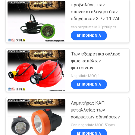
προβολέας των
επανακαταλογηστέων
οδηγήσεων 3.7v 11.2Ah
can negotiate MOQ:200pcs
ΕΠΙΚΟΙΝΩΝΙΑ
Των εξαιρετικά σκληρό
φως καπέλων
φωτεινών
επανακαταλογηστέων
Negotiate MOQ:1
οδηγήσεων
ΕΠΙΚΟΙΝΩΝΙΑ
Λαμπτήρας ΚΑΠ
μεταλλείας των
ασύρματων οδηγήσεων
Can negotiate MOQ:50pcs
ΕΠΙΚΟΙΝΩΝΙΑ