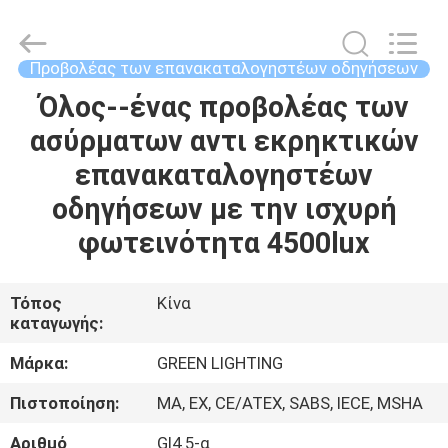
supplier.
Copyright
©
2017
-
Προβολέας των επανακαταλογηστέων οδηγήσεων
2025
GREEN
LIGHTING
Όλος--ένας προβολέας των
ΣΠΊΤΙ
TECHNOLOGY
CO.,LTD.
ασύρματων αντι εκρηκτικών
All
Rights
Reserved.
ΠΡΟΪΌΝΤΑ
επανακαταλογηστέων
Developed
by
ECER
οδηγήσεων με την ισχυρή
ΠΕΡΊΠΟΥ
φωτεινότητα 4500lux
ΕΜΕΊΣ
Τόπος
Κίνα
καταγωγής:
ΓΎΡΟΣ
ΕΡΓΟΣΤΑΣΊΩΝ
Μάρκα:
GREEN LIGHTING
Πιστοποίηση:
MA, EX, CE/ATEX, SABS, IECE, MSHA
ΠΟΙΟΤΙΚΌΣ
Αριθμό
Gl4.5-α