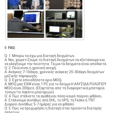
8.
FAQ:
Q: 1. Μπορώ να έχω μια διαταγή δειγμάτων;
Α: Ναι, χαιρετίζουμε τη διαταγή δειγμάτων να εξετάσουμε και
να ελέγξουμε την ποιότητα. Τα μικτά δείγματα είναι αποδεκτά.
Q: 2. Ποια είναι η χρονική ανοχή;
Α: Ανάγκες 7-10days, χρονικές ανάγκες 25-30days δειγμάτων
μαζικής παραγωγής.
Q: 3. Έχετε οποιοδήποτε όριο MOQ;
Α: MOQ μας EXW είναι 1 PC για το δείγμα Η ΑΛΥΣΊΔΑ ΡΟΛΟΓΙΟΎ
MOQ είναι 200pcs. (Εξαρτάται από τη διαφορετικά μπαταρία
τύπων/το πακέτο μπαταριών)
Q: 4. Πώς στέλνετε τα αγαθά και πόσο καιρό παίρνει φθάνει;
Α: Στέλνουμε συνήθως από DHL, το UPS, τη Fedex ή TNT.
Διαρκεί συνήθως 5-7 ημέρες για να φθάσει.
Q: 5. Πώς να προχωρήσει η διαταγή όταν προϊόντα διαταγής
πελατών;