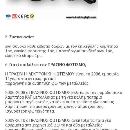
5.
Συσκευασία:
ένα σύνολο κάθε κιβώτιο δώρων με τον επικεφαλής λαμπτήρα
1pc, ενιαίος φορτιστής 1pc, υποστήριγμα συνδετήρων 1pc,
ελαστικό strape 1pc.
6.
Γιατί επιλέξτε τον ΠΡΑΣΙΝΟ ΦΩΤΙΣΜΟ;
Η ΠΡΑΣΙΝΗ ΗΛΕΚΤΡΟΝΙΚΗ ΦΩΤΙΣΜΟΥ είναι το 2006, εμπειρία
11years για αντιεκρηκτικό
παραγωγή και ανάπτυξη φω'των μεταλλείας.
2006-2008 ο ΠΡΑΣΙΝΟΣ ΦΩΤΙΣΜΟΣ βελτίωσε τον παραδοσιακό
λαμπτήρα ΚΑΠ μεταλλείας με τη νέα καλή μπαταρία
μπορέστε πηγή φωτός, να κάνει αυτό το είδος ελαφρυους
λαμπτήρων, πιό μακροχρόνιος χρόνος απασχόλησης,
ισχυρότερη φωτεινότητα.
2009-2010 ο ΠΡΑΣΙΝΟΣ ΦΩΤΙΣΜΟΣ ανέπτυξε τα τρία νέα
ασύρματα αντιεκρηκτικά φω'τα και δύο μεταλλείας
energy-efficient φω'τα εργασίας πλημμυρών και λυμένος το