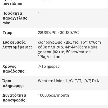
ΈΛΕΓΧΟΣ
μοντέλου:
Ποσότητα
1
ΜΑΣ
παραγγελίας
min:
ΕΛΆΤΕ
Τιμή:
28USD/PC - 30USD/PC
ΣΕ
ΕΠΑΦΉ
Συσκευασία
ζωηρόχρωμο κιβώτιο. 15*10*8cm
λεπτομέρειες:
κάθε πλαίσιο, 44*44*36cm κάθε
ΜΕ
χαρτοκιβώτιο, 50pcs/carton,
17kg/carton
ΖΗΤΉΣΤΕ
Χρόνος
7-15 ημέρες
παράδοσης:
ΈΝΑ
Όροι
Western Union, L/C, T/T, , D/P, D/A
ΑΠΌΣΠΑΣΜΑ
πληρωμής:
Δυνατότητα
10000pcs/month
SITEMAP
προσφοράς: