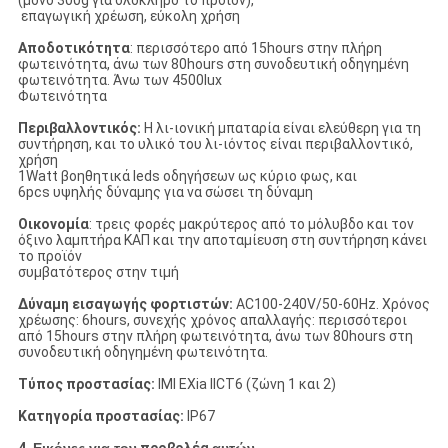
(μόνο 300g για ολόκληρο το προϊόν),
επαγωγική χρέωση, εύκολη χρήση
Αποδοτικότητα
: περισσότερο από 15hours στην πλήρη
φωτεινότητα, άνω των 80hours στη συνοδευτική οδηγημένη
φωτεινότητα. Άνω των 4500lux
Φωτεινότητα
Περιβαλλοντικός:
Η λι-ιονική μπαταρία είναι ελεύθερη για τη
συντήρηση, και το υλικό του λι-ιόντος είναι περιβαλλοντικό,
χρήση
1Watt βοηθητικά leds οδηγήσεων ως κύριο φως, και
6pcs υψηλής δύναμης για να σώσει τη δύναμη
Οικονομία
: τρεις φορές μακρύτερος από το μόλυβδο και τον
όξινο λαμπτήρα ΚΑΠ και την αποταμίευση στη συντήρηση κάνει
το προϊόν
συμβατότερος στην τιμή
Δύναμη εισαγωγής φορτιστών:
AC100-240V/50-60Hz. Χρόνος
χρέωσης: 6hours, συνεχής χρόνος απαλλαγής: περισσότεροι
από 15hours στην πλήρη φωτεινότητα, άνω των 80hours στη
συνοδευτική οδηγημένη φωτεινότητα.
Τύπος προστασίας:
IMI EXia IICT6 (ζώνη 1 και 2)
Κατηγορία προστασίας:
IP67