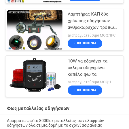
Λαμπτήρας ΚΑΠ δύο
χρέωσης οδηγήσεων
ανθρακωρύχων τρόπων
IP68 με το φως
Διαπραγματεύσιμα MOQ:1PC
προειδοποίησης,
ΕΠΙΚΟΙΝΩΝΙΑ
28000lux υπέρλαμπρο
10W να εξαγάγει τα
σκληρά οδηγημένα
καπέλο φω'τα
Διαπραγματεύσιμα MOQ:1
ΕΠΙΚΟΙΝΩΝΙΑ
Φως μεταλλείας οδηγήσεων
Ασύρματα φω'τα 8000lux μεταλλείας των ελαφριών
οδηγήσεων όλα σε μια δομή με το σχοινί ασφάλειας