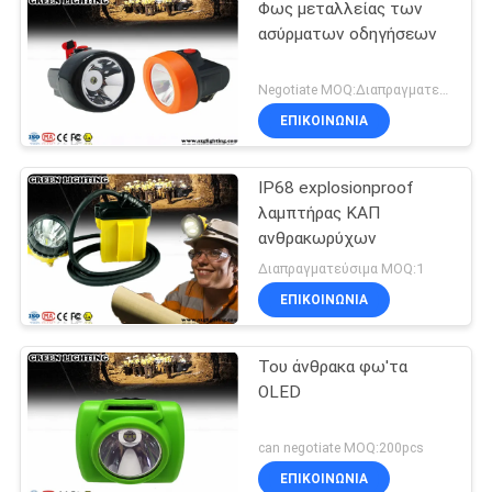
Φως μεταλλείας των
ασύρματων οδηγήσεων
Negotiate MOQ:Διαπραγματευτείτε
ΕΠΙΚΟΙΝΩΝΙΑ
IP68 explosionproof
λαμπτήρας ΚΑΠ
ανθρακωρύχων
Διαπραγματεύσιμα MOQ:1
ΕΠΙΚΟΙΝΩΝΙΑ
Του άνθρακα φω'τα
OLED
can negotiate MOQ:200pcs
ΕΠΙΚΟΙΝΩΝΙΑ