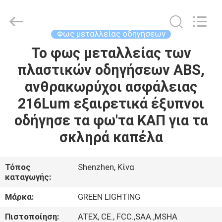
TECHNOLOGY
CO.,LTD.
All
Rights
Reserved.
Φως μεταλλείας οδηγήσεων
Developed
by
ECER
Το φως μεταλλείας των
ΣΠΊΤΙ
πλαστικών οδηγήσεων ABS,
ΠΡΟΪΌΝΤΑ
ανθρακωρύχοι ασφάλειας
216Lum εξαιρετικά έξυπνοι
ΠΕΡΊΠΟΥ
οδήγησε τα φω'τα ΚΑΠ για τα
ΕΜΕΊΣ
σκληρά καπέλα
ΓΎΡΟΣ
Τόπος
Shenzhen, Κίνα
καταγωγής:
ΕΡΓΟΣΤΑΣΊΩΝ
Μάρκα:
GREEN LIGHTING
ΠΟΙΟΤΙΚΌΣ
Πιστοποίηση:
ATEX, CE., FCC.,SAA.,MSHA