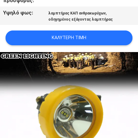
προσφοράς:
PRIVACY
Υψηλό φως:
,
λαμπτήρας ΚΑΠ ανθρακωρύχων
POLICY
οδηγημένος εξάγοντας λαμπτήρας
ΚΑΛΎΤΕΡΗ ΤΙΜΉ