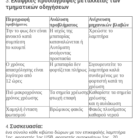
3.
Ελαφριές προδιαγραφές μεταλλείας των
τμηματικών οδηγήσεων
Περιγραφή
Ανάλυση
Ανίχνευση
προβλήματος
προβλήματος
μηχανικών βλαβών
Την το φως δεν είναι
Η ισχύς της
Χρεώστε το
ανοικτό κατά
μπαταρίας
λαμπτήρα
συμπίεση
καταναλώνεται ή
το κουμπί
Αυτόματη
ανοίγοντας
προστασία
Ο χρόνος
Η μπαταρία δεν
Σιγουρευτείτε το
απασχόλησης είναι
φορτίζεται πλήρως
λαμπτήρα καλά
λιγότερο από
συνδεμένος με το
12 ώρες
φορτιστή κατά τη
χρέωση
Πιό μακροχρόνιος
Τα σημεία χρέωσης
Καθαρίστε τα σημεία
χρόνος χρέωσης
φτωχή επαφή
χρέωσης
και η αυλάκωση
Χαμηλή ένταση
Βρώμικος φακός
Φακός πλυσίματος
φωτισμού
καθαρού νερού
Συσκευασία:
4.
ένα σύνολο κάθε κιβώτιο δώρων με τον επικεφαλής λαμπτήρα
1pc, φορτιστής 1pc USB, φορτιστής αυτοκινήτων 1pc., 20