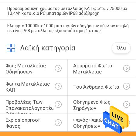
Προσαρμοσμένη χρώματος μεταλλείας ΚΑΠ φω'των 25000lux
10.4Ah κατοικία PC μπαταριών IP68 αδιάβροχη
Ελαφριά 10000lux 1000 μπαταριών οδηγήσεων κύκλων υψηλή
ακτίνα IP68 μεταλλείας εξουσιοδότηση 1 έτους
Λαϊκή κατηγορία
Όλα
Φως Μεταλλείας 
Ασύρματα Φω'τα 
Οδηγήσεων
Μεταλλείας
Φω'τα Μεταλλείας 
Του Άνθρακα Φω'τα
ΚΑΠ
Προβολέας Των 
Οδηγημένο Φως 
Επανακαταλογηστέων 
Σηράγγων
Οδηγήσεων
Explosionproof 
Φανός Φακών 
Φανός
Οδηγήσεων