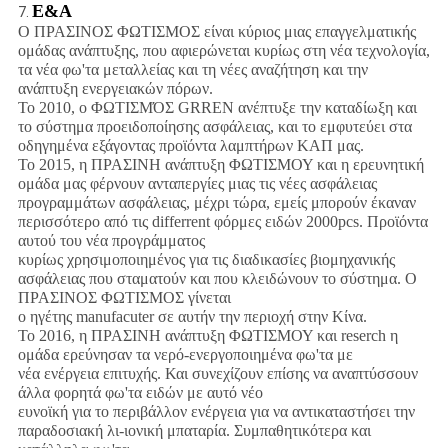
Ε&Α
7.
Ο ΠΡΑΣΙΝΟΣ ΦΩΤΙΣΜΟΣ είναι κύριος μιας επαγγελματικής
ομάδας ανάπτυξης, που αφιερώνεται κυρίως στη νέα τεχνολογία,
τα νέα φω'τα μεταλλείας και τη νέες αναζήτηση και την
ανάπτυξη ενεργειακών πόρων.
Το 2010, ο ΦΩΤΙΣΜΌΣ GRREN ανέπτυξε την καταδίωξη και
το σύστημα προειδοποίησης ασφάλειας, και το εμφυτεύει στα
οδηγημένα εξάγοντας προϊόντα λαμπτήρων ΚΑΠ μας.
Το 2015, η ΠΡΑΣΙΝΗ ανάπτυξη ΦΩΤΙΣΜΟΥ και η ερευνητική
ομάδα μας φέρνουν ανταπεργίες μιας τις νέες ασφάλειας
προγραμμάτων ασφάλειας, μέχρι τώρα, εμείς μπορούν έκαναν
περισσότερο από τις differrent φόρμες ειδών 2000pcs. Προϊόντα
αυτού του νέα προγράμματος
κυρίως χρησιμοποιημένος για τις διαδικασίες βιομηχανικής
ασφάλειας που σταματούν και που κλειδώνουν το σύστημα. Ο
ΠΡΑΣΙΝΟΣ ΦΩΤΙΣΜΟΣ γίνεται
ο ηγέτης manufacuter σε αυτήν την περιοχή στην Κίνα.
Το 2016, η ΠΡΑΣΙΝΗ ανάπτυξη ΦΩΤΙΣΜΟΥ και reserch η
ομάδα ερεύνησαν τα νερό-ενεργοποιημένα φω'τα με
νέα ενέργεια επιτυχής. Και συνεχίζουν επίσης να αναπτύσσουν
άλλα φορητά φω'τα ειδών με αυτό νέο
ευνοϊκή για το περιβάλλον ενέργεια για να αντικαταστήσει την
παραδοσιακή λι-ιονική μπαταρία. Συμπαθητικότερα και