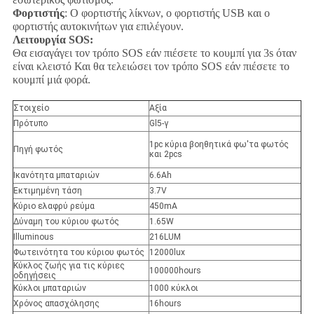
Φορτιστής
: Ο φορτιστής λίκνων, ο φορτιστής USB και ο
φορτιστής αυτοκινήτων για επιλέγουν.
Λειτουργία SOS:
Θα εισαγάγει τον τρόπο SOS εάν πιέσετε το κουμπί για 3s όταν
είναι κλειστό Και θα τελειώσει τον τρόπο SOS εάν πιέσετε το
κουμπί μιά φορά.
Στοιχείο
Αξία
Πρότυπο
Gl5-γ
1pc κύρια βοηθητικά φω'τα φωτός
Πηγή φωτός
και 2pcs
Ικανότητα μπαταριών
6.6Ah
Εκτιμημένη τάση
3.7V
Κύριο ελαφρύ ρεύμα
450mA
Δύναμη του κύριου φωτός
1.65W
Illuminous
216LUM
Φωτεινότητα του κύριου φωτός
12000lux
Κύκλος ζωής για τις κύριες
100000hours
οδηγήσεις
Κύκλοι μπαταριών
1000 κύκλοι
Χρόνος απασχόλησης
16hours