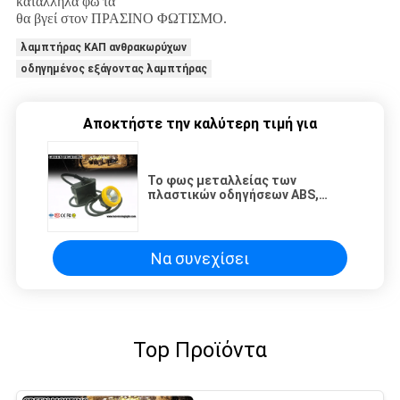
κατάλληλα φω'τα
θα βγεί στον ΠΡΑΣΙΝΟ ΦΩΤΙΣΜΟ.
λαμπτήρας ΚΑΠ ανθρακωρύχων
οδηγημένος εξάγοντας λαμπτήρας
Αποκτήστε την καλύτερη τιμή για
Το φως μεταλλείας των
πλαστικών οδηγήσεων ABS,
ανθρακωρύχοι ασφάλειας
216Lum εξαιρετικά έξυπνοι
οδήγησε τα φω'τα ΚΑΠ για τα
σκληρά καπέλα
Να συνεχίσει
Top Προϊόντα