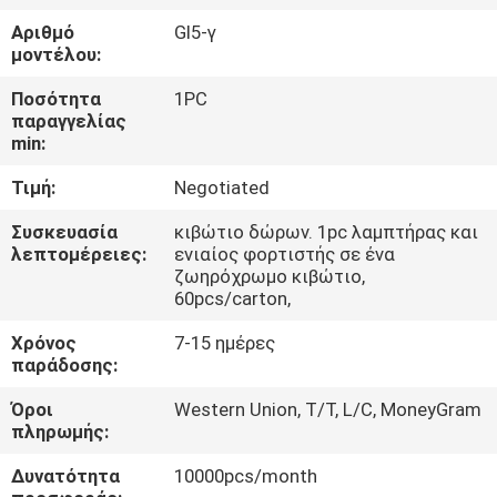
ΈΛΕΓΧΟΣ
Αριθμό
Gl5-γ
μοντέλου:
ΜΑΣ
Ποσότητα
1PC
ΕΛΆΤΕ
παραγγελίας
min:
ΣΕ
Τιμή:
Negotiated
ΕΠΑΦΉ
ΜΕ
Συσκευασία
κιβώτιο δώρων. 1pc λαμπτήρας και
λεπτομέρειες:
ενιαίος φορτιστής σε ένα
ζωηρόχρωμο κιβώτιο,
60pcs/carton,
ΖΗΤΉΣΤΕ
ΈΝΑ
Χρόνος
7-15 ημέρες
παράδοσης:
ΑΠΌΣΠΑΣΜΑ
Όροι
Western Union, T/T, L/C, MoneyGram
πληρωμής:
SITEMAP
Δυνατότητα
10000pcs/month