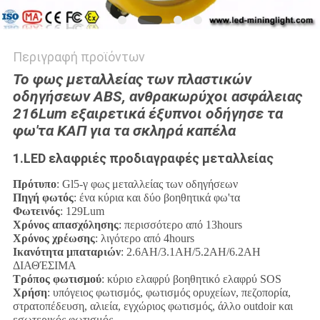
Περιγραφή προϊόντων
Το φως μεταλλείας των πλαστικών
οδηγήσεων ABS, ανθρακωρύχοι ασφάλειας
216Lum εξαιρετικά έξυπνοι οδήγησε τα
φω'τα ΚΑΠ για τα σκληρά καπέλα
1.LED ελαφριές προδιαγραφές μεταλλείας
Πρότυπο
: Gl5-γ φως μεταλλείας των οδηγήσεων
Πηγή φωτός
: ένα κύρια και δύο βοηθητικά φω'τα
Φωτεινός
: 129Lum
Χρόνος απασχόλησης
: περισσότερο από 13hours
Χρόνος χρέωσης
: λιγότερο από 4hours
Ικανότητα μπαταριών
: 2.6AH/3.1AH/5.2AH/6.2AH
ΔΙΑΘΈΣΙΜΑ
Τρόπος φωτισμού
: κύριο ελαφρύ βοηθητικό ελαφρύ SOS
Χρήση
: υπόγειος φωτισμός, φωτισμός ορυχείων, πεζοπορία,
στρατοπέδευση, αλιεία, εγχώριος φωτισμός, άλλο outdoir και
εσωτερικός φωτισμός.